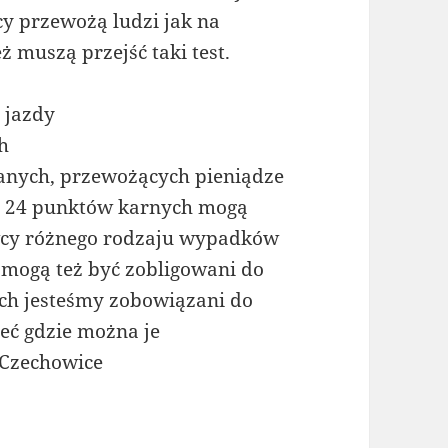
cy przewożą ludzi jak na
 muszą przejść taki test.
 jazdy
h
anych, przewożących pieniądze
bę 24 punktów karnych mogą
wcy różnego rodzaju wypadków
 mogą też być zobligowani do
ych jesteśmy zobowiązani do
ieć gdzie można je
 Czechowice