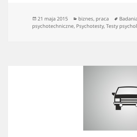
Data
Kategorie
Tagi
21 maja 2015
biznes
,
praca
Badani
publikacji
psychotechniczne
,
Psychotesty
,
Testy psycho