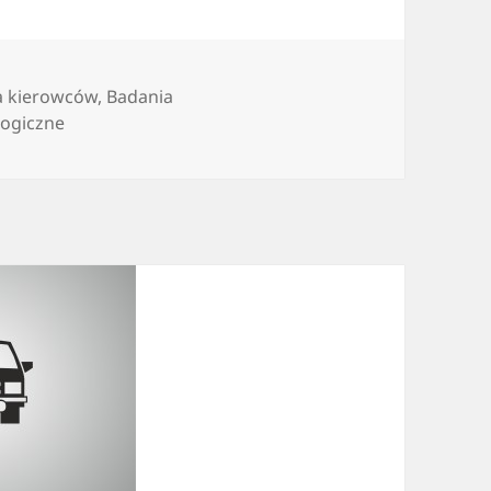
a kierowców
,
Badania
logiczne