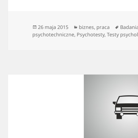
Data
Kategorie
Tagi
26 maja 2015
biznes
,
praca
Badani
publikacji
psychotechniczne
,
Psychotesty
,
Testy psycho