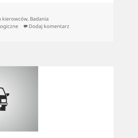
a kierowców
,
Badania
do Kto ma obowiązek wykona
logiczne
Dodaj komentarz