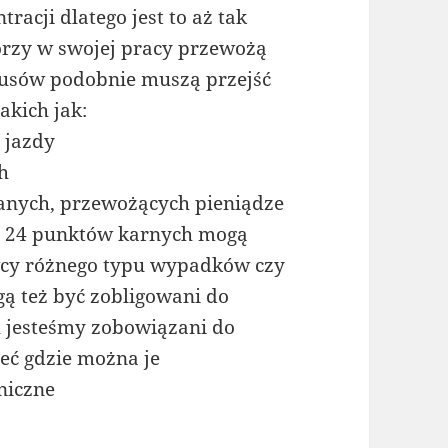
racji dlatego jest to aż tak
órzy w swojej pracy przewożą
busów podobnie muszą przejść
akich jak:
 jazdy
h
anych, przewożących pieniądze
bę 24 punktów karnych mogą
wcy różnego typu wypadków czy
ą też być zobligowani do
h jesteśmy zobowiązani do
ieć gdzie można je
niczne