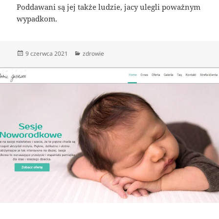
Poddawani są jej także ludzie, jacy ulegli poważnym
wypadkom.
Data
Kategorie
9 czerwca 2021
zdrowie
publikacji