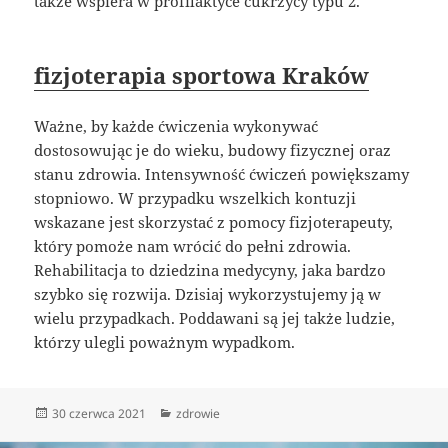
także wspiera w profilaktyce cukrzycy typu 2.
fizjoterapia sportowa Kraków
Ważne, by każde ćwiczenia wykonywać
dostosowując je do wieku, budowy fizycznej oraz
stanu zdrowia. Intensywność ćwiczeń powiększamy
stopniowo. W przypadku wszelkich kontuzji
wskazane jest skorzystać z pomocy fizjoterapeuty,
który pomoże nam wrócić do pełni zdrowia.
Rehabilitacja to dziedzina medycyny, jaka bardzo
szybko się rozwija. Dzisiaj wykorzystujemy ją w
wielu przypadkach. Poddawani są jej także ludzie,
którzy ulegli poważnym wypadkom.
Data
Kategorie
30 czerwca 2021
zdrowie
publikacji