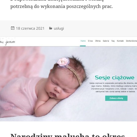
potrzebną do wykonania poszczególnych prac.
Data
Kategorie
18 czerwca 2021
usługi
publikacji
Narodziny malucha to okres