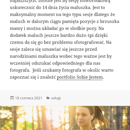
najbliższych. Istotne jest by sesję noworodkową
uskutecznić do 14 dnia życia maluszka. Jest to
maksymalny moment na tego typu sesje dlatego że
maluch w dalszym ciągu pamięta pozycje z brzuszka
mamy i można układać go w słodkie pozy. Na
dodatek maluch jeszcze bardzo dużo śpi dzięki
czemu da się go bez problemu sfotografować. Na
sesje zaleca się umawiać się jeszcze przed
narodzinami maluszka wobec tego ważne jest by
wcześniej odszukać odpowiedniego dla nas
fotografa. Jeśli szukamy fotografa w okolic warto
zapoznać się i znaleźć
portfolio Sobie Jestem
.
Data
Kategorie
18 czerwca 2021
usługi
publikacji