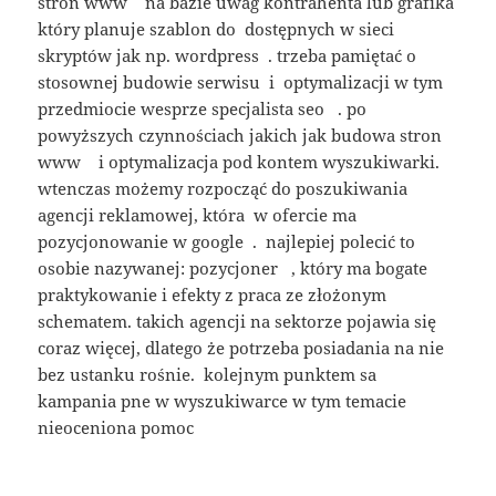
stron www na bazie uwag kontrahenta lub grafika
który planuje szablon do dostępnych w sieci
skryptów jak np. wordpress . trzeba pamiętać o
stosownej budowie serwisu i optymalizacji w tym
przedmiocie wesprze specjalista seo . po
powyższych czynnościach jakich jak budowa stron
www i optymalizacja pod kontem wyszukiwarki.
wtenczas możemy rozpocząć do poszukiwania
agencji reklamowej, która w ofercie ma
pozycjonowanie w google . najlepiej polecić to
osobie nazywanej: pozycjoner , który ma bogate
praktykowanie i efekty z praca ze złożonym
schematem. takich agencji na sektorze pojawia się
coraz więcej, dlatego że potrzeba posiadania na nie
bez ustanku rośnie. kolejnym punktem sa
kampania pne w wyszukiwarce w tym temacie
nieoceniona pomoc