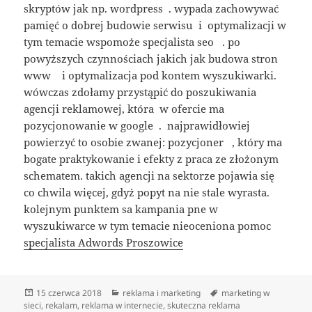
skryptów jak np. wordpress . wypada zachowywać
pamięć o dobrej budowie serwisu i optymalizacji w
tym temacie wspomoże specjalista seo . po
powyższych czynnościach jakich jak budowa stron
www i optymalizacja pod kontem wyszukiwarki.
wówczas zdołamy przystąpić do poszukiwania
agencji reklamowej, która w ofercie ma
pozycjonowanie w google . najprawidłowiej
powierzyć to osobie zwanej: pozycjoner , który ma
bogate praktykowanie i efekty z praca ze złożonym
schematem. takich agencji na sektorze pojawia się
co chwila więcej, gdyż popyt na nie stale wyrasta.
kolejnym punktem sa kampania pne w
wyszukiwarce w tym temacie nieoceniona pomoc
specjalista Adwords Proszowice
Data
Kategorie
Tagi
15 czerwca 2018
reklama i marketing
marketing w
publikacji
sieci
,
rekalam
,
reklama w internecie
,
skuteczna reklama