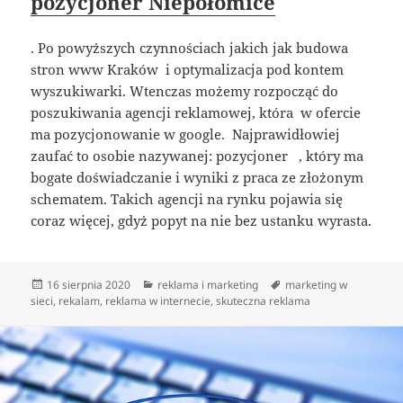
pozycjoner Niepołomice
. Po powyższych czynnościach jakich jak budowa
stron www Kraków i optymalizacja pod kontem
wyszukiwarki. Wtenczas możemy rozpocząć do
poszukiwania agencji reklamowej, która w ofercie
ma pozycjonowanie w google. Najprawidłowiej
zaufać to osobie nazywanej: pozycjoner , który ma
bogate doświadczanie i wyniki z praca ze złożonym
schematem. Takich agencji na rynku pojawia się
coraz więcej, gdyż popyt na nie bez ustanku wyrasta.
Data
Kategorie
Tagi
16 sierpnia 2020
reklama i marketing
marketing w
publikacji
sieci
,
rekalam
,
reklama w internecie
,
skuteczna reklama