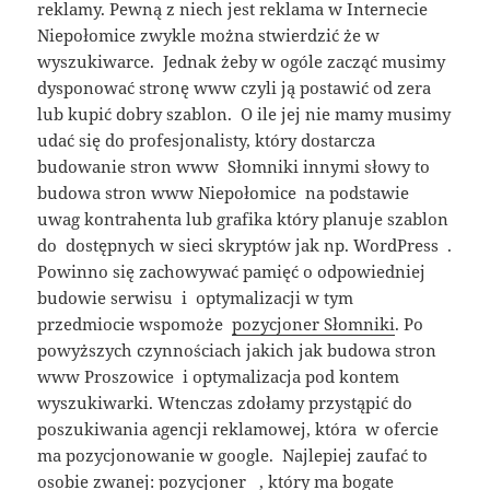
reklamy. Pewną z niech jest reklama w Internecie
Niepołomice zwykle można stwierdzić że w
wyszukiwarce. Jednak żeby w ogóle zacząć musimy
dysponować stronę www czyli ją postawić od zera
lub kupić dobry szablon. O ile jej nie mamy musimy
udać się do profesjonalisty, który dostarcza
budowanie stron www Słomniki innymi słowy to
budowa stron www Niepołomice na podstawie
uwag kontrahenta lub grafika który planuje szablon
do dostępnych w sieci skryptów jak np. WordPress .
Powinno się zachowywać pamięć o odpowiedniej
budowie serwisu i optymalizacji w tym
przedmiocie wspomoże
pozycjoner Słomniki
. Po
powyższych czynnościach jakich jak budowa stron
www Proszowice i optymalizacja pod kontem
wyszukiwarki. Wtenczas zdołamy przystąpić do
poszukiwania agencji reklamowej, która w ofercie
ma pozycjonowanie w google. Najlepiej zaufać to
osobie zwanej: pozycjoner , który ma bogate