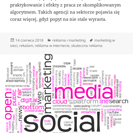
praktykowanie i efekty z praca ze skomplikowanym
algorytmem. Takich agencji na sektorze pojawia się
coraz więcej, gdyż popyt na nie stale wyrasta.
Data
Kategorie
Tagi
14 czerwca 2018
reklama i marketing
marketing w
publikacji
sieci
,
rekalam
,
reklama w internecie
,
skuteczna reklama