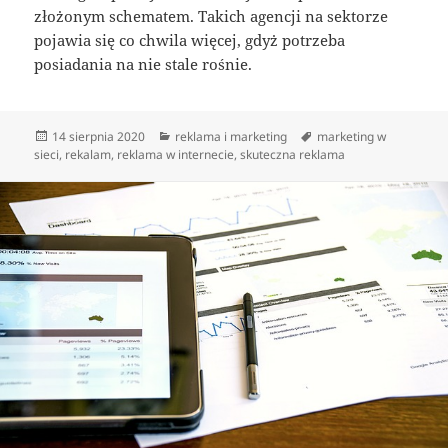
złożonym schematem. Takich agencji na sektorze
pojawia się co chwila więcej, gdyż potrzeba
posiadania na nie stale rośnie.
Data
Kategorie
Tagi
14 sierpnia 2020
reklama i marketing
marketing w
publikacji
sieci
,
rekalam
,
reklama w internecie
,
skuteczna reklama