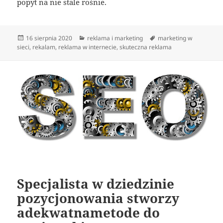
popyt na nie stale rośnie.
Data
Kategorie
Tagi
16 sierpnia 2020
reklama i marketing
marketing w
publikacji
sieci
,
rekalam
,
reklama w internecie
,
skuteczna reklama
Specjalista w dziedzinie
pozycjonowania stworzy
adekwatnametode do