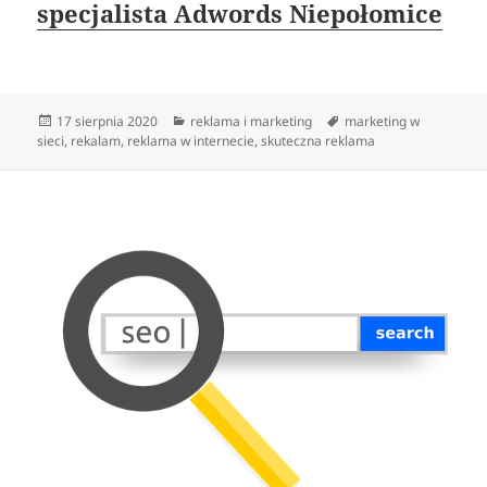
specjalista Adwords Niepołomice
Data
Kategorie
Tagi
17 sierpnia 2020
reklama i marketing
marketing w
publikacji
sieci
,
rekalam
,
reklama w internecie
,
skuteczna reklama