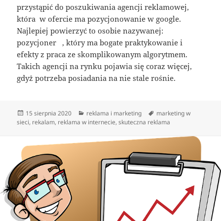
przystąpić do poszukiwania agencji reklamowej,
która w ofercie ma pozycjonowanie w google.
Najlepiej powierzyć to osobie nazywanej:
pozycjoner , który ma bogate praktykowanie i
efekty z praca ze skomplikowanym algorytmem.
Takich agencji na rynku pojawia się coraz więcej,
gdyż potrzeba posiadania na nie stale rośnie.
Data
Kategorie
Tagi
15 sierpnia 2020
reklama i marketing
marketing w
publikacji
sieci
,
rekalam
,
reklama w internecie
,
skuteczna reklama