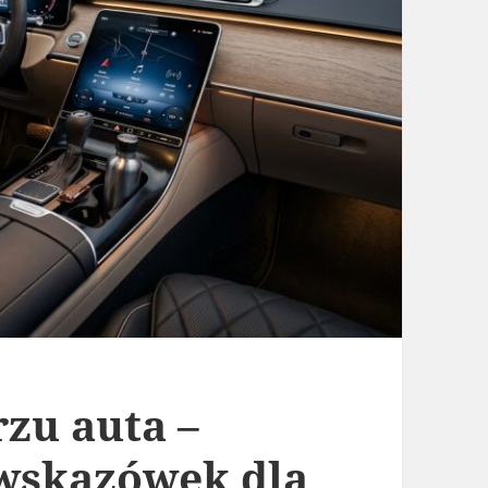
zu auta –
 wskazówek dla