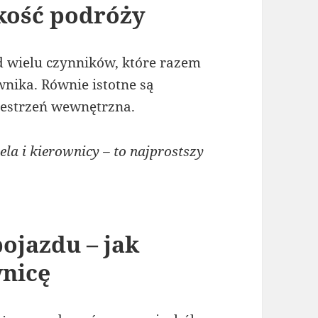
kość podróży
 wielu czynników, które razem
nika. Równie istotne są
zestrzeń wewnętrzna.
la i kierownicy – to najprostszy
ojazdu – jak
wnicę