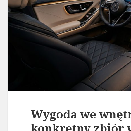
Wygoda we wnętr
konkretny zbiór