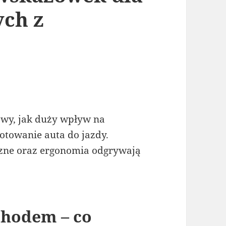
ych z
awy, jak duży wpływ na
towanie auta do jazdy.
zne oraz ergonomia odgrywają
chodem – co