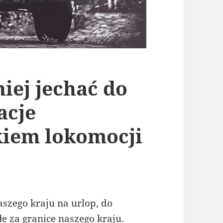
ej jechać do
acje
iem lokomocji
aszego kraju na urlop, do
łe za granice naszego kraju.