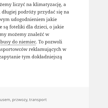
emy liczyć na klimatyzację, a
 długiej podróży przydać się na
owym udogodnieniem jakie
 foteliki dla dzieci, o jakie
irmy możemy znaleźć w
h
busy do niemiec
. To pozwoli
ansportowców reklamujących w
 zapytanie tym dokładniejszą
busem
,
przwozy
,
transport