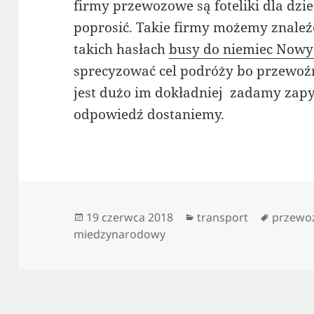
firmy przewozowe są foteliki dla dzi
poprosić. Takie firmy możemy znaleźć
takich hasłach
busy do niemiec Nowy
sprecyzować cel podróży bo przewoź
jest dużo im dokładniej zadamy zapy
odpowiedź dostaniemy.
Data
Kategorie
Tagi
19 czerwca 2018
transport
przewo
publikacji
miedzynarodowy