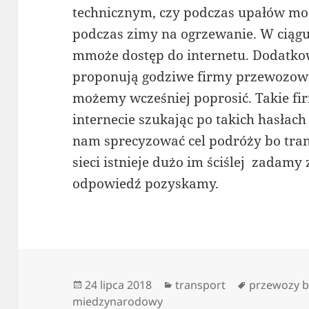
technicznym, czy podczas upałów moż
podczas zimy na ogrzewanie. W ciągu
mmoże dostęp do internetu. Dodatk
proponują godziwe firmy przewozowe są
możemy wcześniej poprosić. Takie f
internecie szukając po takich hasłac
nam sprecyzować cel podróży bo tr
sieci istnieje dużo im ściślej zadamy
odpowiedź pozyskamy.
Data
Kategorie
Tagi
24 lipca 2018
transport
przewozy 
publikacji
miedzynarodowy