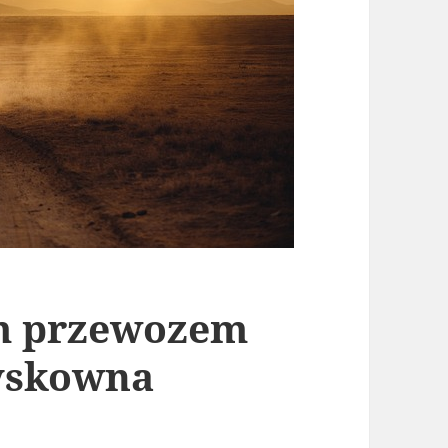
m przewozem
zyskowna