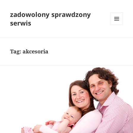
zadowolony sprawdzony
serwis
MENU
I
WIDGETY
Tag:
akcesoria