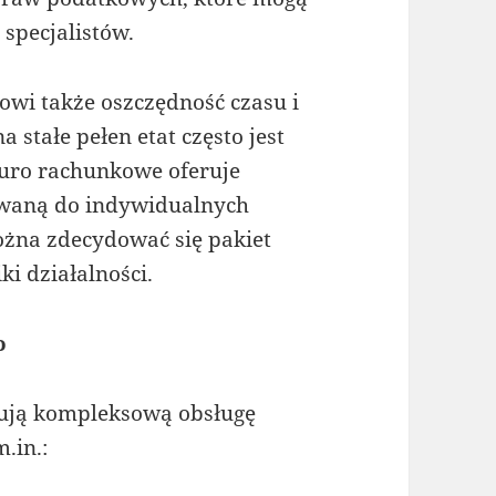
 specjalistów.
owi także oszczędność czasu i
 stałe pełen etat często jest
iuro rachunkowe oferuje
sowaną do indywidualnych
ożna zdecydować się pakiet
i działalności.
o
ują kompleksową obsługę
.in.: