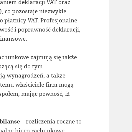
zaniem deklaracji VAT oraz
), co pozostaje niezwykle
o płatnicy VAT. Profesjonalne
wość i poprawność deklaracji,
finansowe.
achunkowe zajmują się także
szącą się do tym
cją wynagrodzeń, a także
 temu właściciele firm mogą
społem, mając pewność, iż
bilanse
– rozliczenia roczne to
onalne biuro rachunkowe