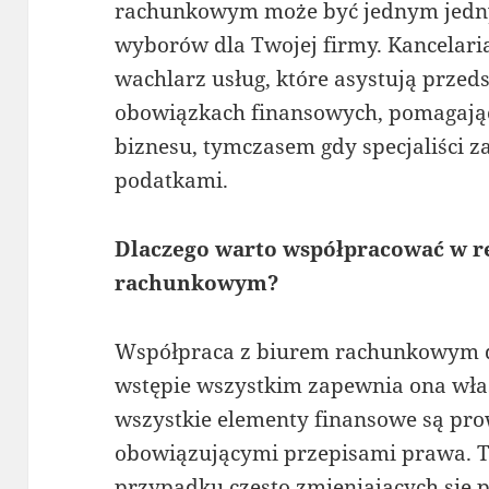
rachunkowym może być jednym jedny
wyborów dla Twojej firmy. Kancelari
wachlarz usług, które asystują prze
obowiązkach finansowych, pomagając
biznesu, tymczasem gdy specjaliści za
podatkami.
Dlaczego warto współpracować w re
rachunkowym?
Współpraca z biurem rachunkowym d
wstępie wszystkim zapewnia ona właś
wszystkie elementy finansowe są pr
obowiązującymi przepisami prawa. T
przypadku często zmieniających się